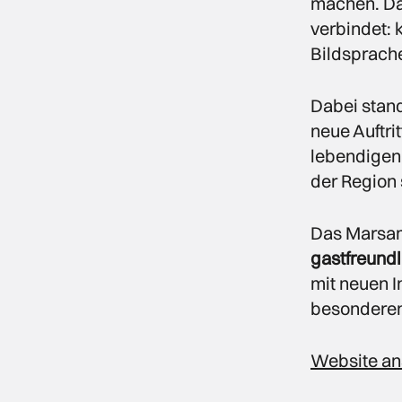
machen. Da
verbindet: 
Bildsprache
Dabei stand
neue Auftri
lebendigen
der Region 
Das Marsam 
gastfreundl
mit neuen I
besonderen
Website a