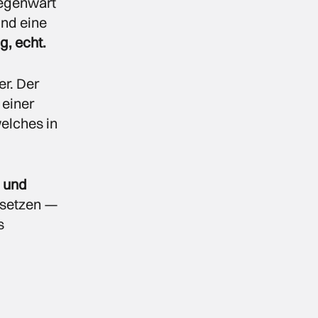
Gegenwart
und eine
g, echt.
er. Der
 einer
elches in
g und
usetzen —
s