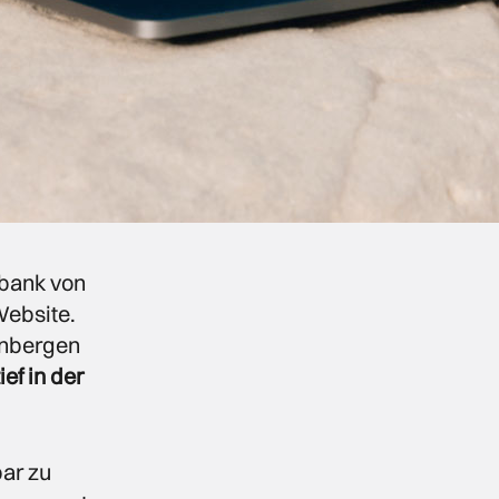
tbank von
Website.
enbergen
ief in der
bar zu